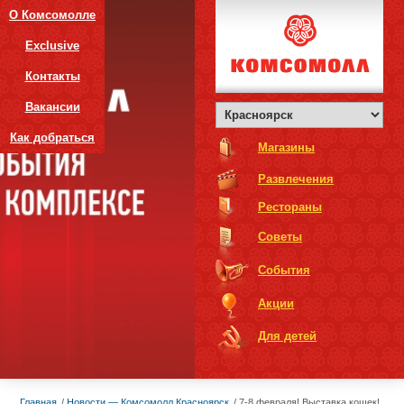
О Комсомолле
Exclusive
Контакты
Вакансии
Как добраться
Магазины
Развлечения
Рестораны
Советы
События
Акции
Для детей
Главная
Новости — Комсомолл Красноярск
7-8 февраля! Выставка кошек!