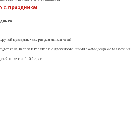
о с праздника!
здника!
рутой праздник - как раз для начала лета!
удет ярко, весело и громко! И с дрессированными ежами, куда же мы без них =
рузей тоже с собой берите!