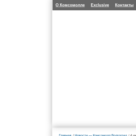
О Комсомолле
Exclusive
Контакты
Главная
Новости — Комсомолл Волгоград
4 и