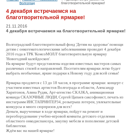
Волгоград
благотворительной ярмарке!
4 декабря встречаемся на
благотворительной ярмарке!
21.11.2016
4 декабря встречаемся на благотворительной ярмарке!
Волгоградский благотворительный фонд 'Детям на здоровье' помощи
детям с онкогематологическими заболеваниями проводит 4 декабря
2016 года в ТРК 'КомсоМОЛЛ' благотворительную ярмарку
'Новогодний калейдоскоп'.
На ярмарке будут представлены изделия известных мастеров самых
различных стилей и направлений. Посетителям ярмарки легко будет
выбрать необычные, яркие подарки к Новому году для всей семьи!
Ярмарка продлится с 13 до 18 часов, в программе ярмарки: концерт с
участием известных артистов Волгограда и области, Александр
Харитонов, Алина Рудяк, Арт-агенство СКАЗКА, анимационная
команда СКАЗОЧНЫЕ ЛЮДИ, Сергей Цапаев саксофонист, печать из
инстаграмм ИНСТАПРИНТЕР34, розыгрыш лотереи, увлекательные
конкурсы и много сюрпризов для всех!
Деньги, вырученные в ходе ярмарки, пойдут на ремонт и
переоборудование учебно-игровой комнаты детского отделения
областного онкодиспансера, закупку мебели и пополнение детской
библиотеки.
Ждём вас на нашей ярмарке!