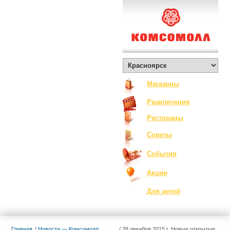
О Комсомолле
Exclusive
Контакты
Вакансии
Как добраться
Магазины
Развлечения
Рестораны
Советы
События
Акции
Для детей
Главная
Новости — Комсомолл
28 декабря 2015 г. Новые открытые