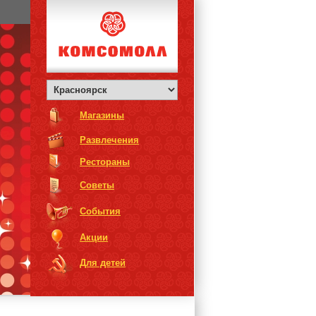
Магазины
Развлечения
Рестораны
Советы
События
Акции
Для детей