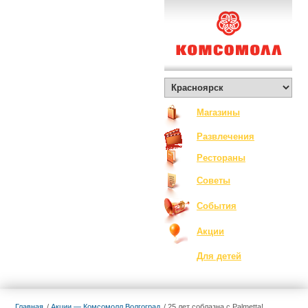
О Комсомолле
Exclusive
Контакты
Вакансии
Как добраться
Магазины
Развлечения
Рестораны
Советы
События
Акции
Для детей
Главная
Акции — Комсомолл Волгоград
25 лет соблазна с Palmetta!