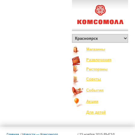
О Комсомолле
Exclusive
Контакты
Вакансии
Как добраться
Магазины
Развлечения
Рестораны
Советы
События
Акции
Для детей
Главная
Новости — Комсомолл
23 ноября 2015 ВЪЕЗД