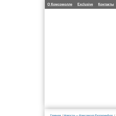
О Комсомолле
Exclusive
Контакты
Главная
Новости — Комсомолл Екатеринбург