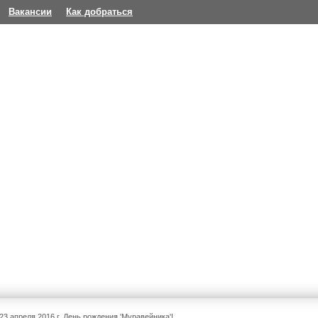
Вакансии
Как добраться
23 апреля 2016 г. День рождения 'Муравейника'!