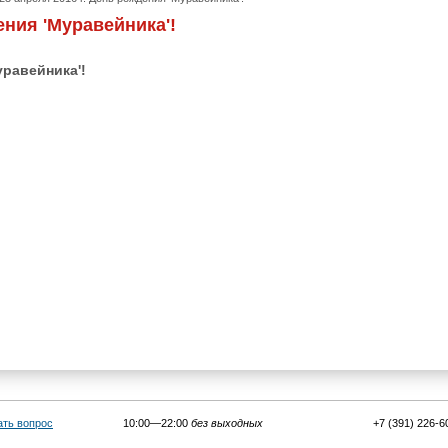
ения 'Муравейника'!
уравейника'!
ать вопрос
10:00—22:00
без выходных
+7 (391) 226-6