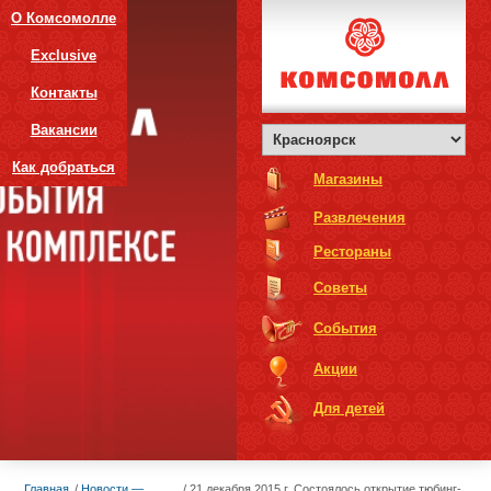
О Комсомолле
Exclusive
Контакты
Вакансии
Как добраться
Магазины
Развлечения
Рестораны
Советы
События
Акции
Для детей
Главная
Новости —
21 декабря 2015 г. Состоялось открытие тюбинг-