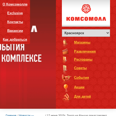
О Комсомолле
Exclusive
Контакты
Вакансии
Как добраться
Магазины
Развлечения
Рестораны
Советы
События
Акции
Для детей
Главная
Новости —
17 июня 2015г. Театр на Крыше представляет