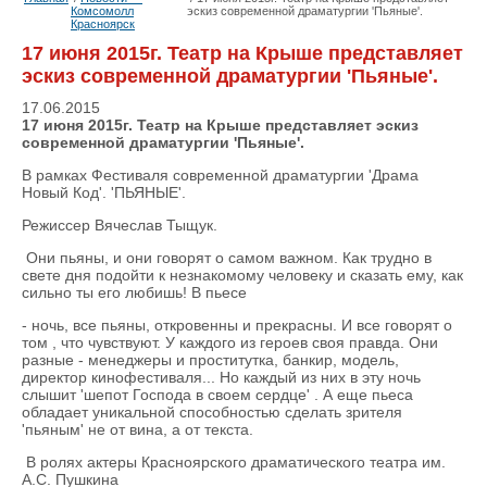
Комсомолл
эскиз современной драматургии 'Пьяные'.
Красноярск
17 июня 2015г. Театр на Крыше представляет
эскиз современной драматургии 'Пьяные'.
17.06.2015
17 июня 2015г. Театр на Крыше представляет эскиз
современной драматургии 'Пьяные'.
В рамках Фестиваля современной драматургии 'Драма
Новый Код'. 'ПЬЯНЫЕ'.
Режиссер Вячеслав Тыщук.
Они пьяны, и они говорят о самом важном. Как трудно в
свете дня подойти к незнакомому человеку и сказать ему, как
сильно ты его любишь! В пьесе
- ночь, все пьяны, откровенны и прекрасны. И все говорят о
том , что чувствуют. У каждого из героев своя правда. Они
разные - менеджеры и проститутка, банкир, модель,
директор кинофестиваля... Но каждый из них в эту ночь
слышит 'шепот Господа в своем сердце' . А еще пьеса
обладает уникальной способностью сделать зрителя
'пьяным' не от вина, а от текста.
В ролях актеры Красноярского драматического театра им.
А.С. Пушкина