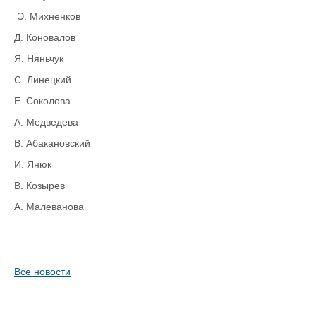
Э. Михненков
Д. Коновалов
Я. Няньчук
С. Линецкий
Е. Соколова
А. Медведева
В. Абакановский
И. Янюк
В. Козырев
А. Малеванова
Все новости