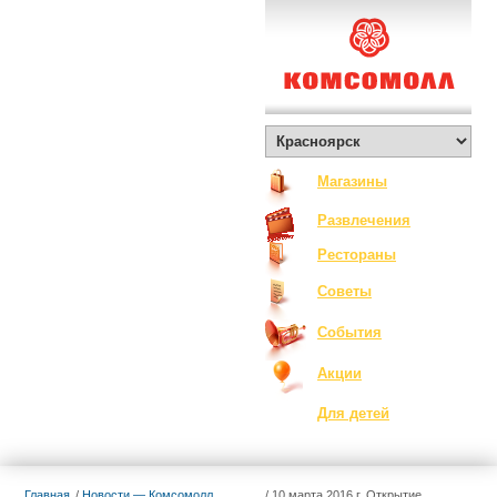
О Комсомолле
Exclusive
Контакты
Вакансии
Как добраться
Магазины
Развлечения
Рестораны
Советы
События
Акции
Для детей
Главная
Новости — Комсомолл
10 марта 2016 г. Открытие