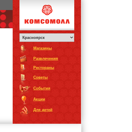
Магазины
Развлечения
Рестораны
Советы
События
Акции
Для детей