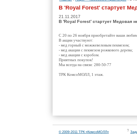
В 'Royal Forest' стартует М
21.11.2017
В 'Royal Forest' стартует Медовая н
С 20 по 26 ноября приобретайте ваши люби
В акции участвуют:
- мед горный с можжевеловым пекмезом;
- мед акации с пекмезом рожкового дерева;
- мед акации с кэробом.
Приятных покупок!
Мы всегда на связи: 280-50-77
ТРК КомсоМОЛЛ, 1 этаж.
© 2009-2011 ТРК «КомсоМОЛЛ»
Зад