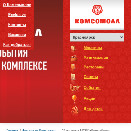
О Комсомолле
Exclusive
Контакты
Вакансии
Как добраться
Магазины
Развлечения
Рестораны
Советы
События
Акции
Для детей
Главная
Новости — Комсомолл
5 апреля в МТРК «КомсоМолл»