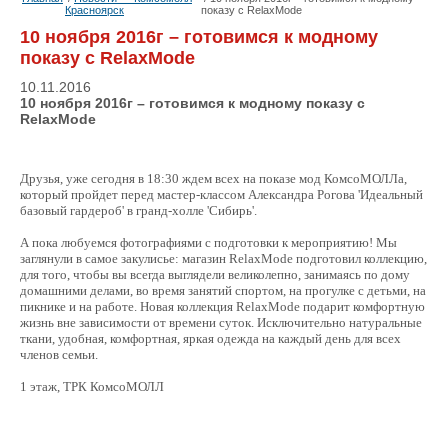
Красноярск
показу с RelaxMode
10 ноября 2016г – готовимся к модному
показу с RelaxMode
10.11.2016
10 ноября 2016г – готовимся к модному показу с
RelaxMode
Друзья, уже сегодня в 18:30 ждем всех на показе мод КомсоМОЛЛа,
который пройдет перед мастер-классом Александра Рогова 'Идеальный
базовый гардероб' в гранд-холле 'Сибирь'.
А пока любуемся фотографиями с подготовки к мероприятию! Мы
заглянули в самое закулисье: магазин RelaxMode подготовил коллекцию,
для того, чтобы вы всегда выглядели великолепно, занимаясь по дому
домашними делами, во время занятий спортом, на прогулке с детьми, на
пикнике и на работе. Новая коллекция RelaxMode подарит комфортную
жизнь вне зависимости от времени суток. Исключительно натуральные
ткани, удобная, комфортная, яркая одежда на каждый день для всех
членов семьи.
1 этаж, ТРК КомсоМОЛЛ