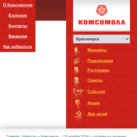
О Комсомолле
Exclusive
Контакты
Вакансии
Как добраться
Магазины
Развлечения
Рестораны
Советы
События
Акции
Для детей
Главная
Новости — Комсомолл
10 ноября 2016г – готовимся к модному